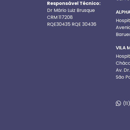
Responsável Técnico:
Dr Mário Luiz Brusque
ALPHA
CRM 117208
Hospit
RQE30435 RQE 30436
Avenid
Barue
VILA 
Hospit
Cháca
Av. Dr
São P
Telef
(11