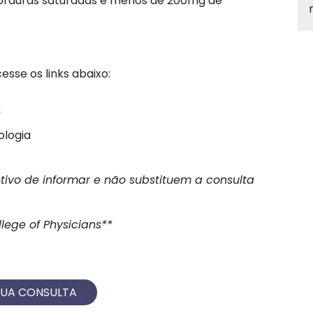
gorduras saturadas e menos de 200mg de
sse os links abaixo:
/
ologia
etivo de informar e não substituem a consulta
ege of Physicians**
SUA CONSULTA