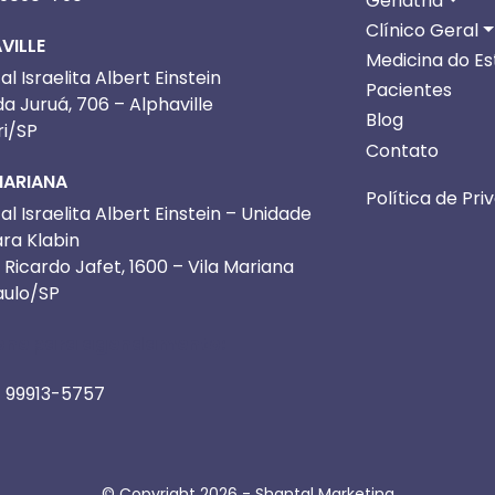
Geriatria
Clínico Geral
VILLE
Medicina do Est
al Israelita Albert Einstein
Pacientes
a Juruá, 706 – Alphaville
Blog
ri/SP
Contato
MARIANA
Política de Pri
al Israelita Albert Einstein – Unidade
ra Klabin
. Ricardo Jafet, 1600 – Vila Mariana
aulo/SP
one para agendamento:
) 99913-5757
© Copyright 2026 -
Shantal Marketing