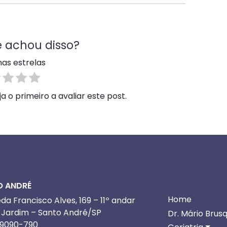
 achou disso?
nas estrelas
 o primeiro a avaliar este post.
REÇOS
NAVEGUE PELO
O ANDRÉ
Home
a Francisco Alves, 169 – 11º andar
o Jardim – Santo André/SP
Dr. Mário Brus
09090-790