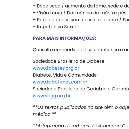
– Boca seca / aumento da fome, sede e da
– Visão turva / Dormência de mãos e pés
– Perda de peso sem causa aparente / Fa
– Impotência Sexual
PARA MAIS INFORMAÇÕES:
Consulte um médico de sua confiança e ace
Sociedade Brasileira de Diabete
www.diabetes.org.br
Diabete, Vida e Comunidade
www.diabetenet.com.br
Sociedade Brasileira de Geriatria e Geront
www.sbgg.org.br
**
Os textos publicados no site têm o obj
médica.
**
**Adaptação de artigos da American Coll