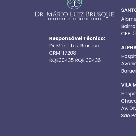
SANT
Alamed
Bairr
CEP: 
Responsável Técnico:
Dr Mário Luiz Brusque
ALPHA
CRM 117208
Hospit
RQE30435 RQE 30436
Avenid
Barue
VILA 
Hospit
Cháca
Av. Dr
São P
Telef