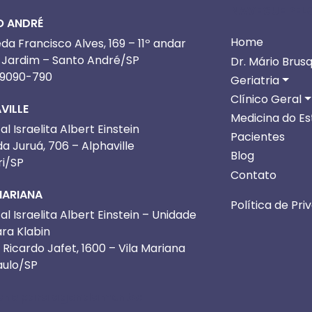
NAVEGUE PELO
O ANDRÉ
Home
a Francisco Alves, 169 – 11º andar
o Jardim – Santo André/SP
Dr. Mário Brus
09090-790
Geriatria
Clínico Geral
VILLE
Medicina do Est
al Israelita Albert Einstein
Pacientes
a Juruá, 706 – Alphaville
Blog
ri/SP
Contato
MARIANA
Política de Pri
al Israelita Albert Einstein – Unidade
ra Klabin
. Ricardo Jafet, 1600 – Vila Mariana
aulo/SP
one para agendamento: