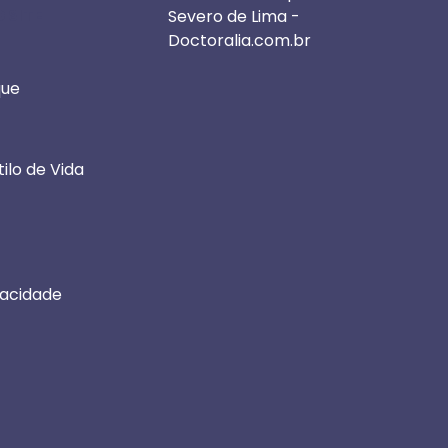
 SITE
Severo de Lima -
Doctoralia.com.br
que
ilo de Vida
vacidade