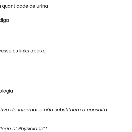
 quantidade de urina
diga
sse os links abaixo:
ologia
etivo de informar e não substituem a consulta
ege of Physicians**