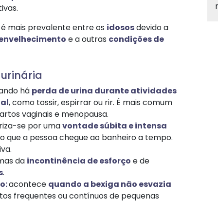
ivas.
 é mais prevalente entre os
idosos
devido a
 envelhecimento
e a outras
condições de
urinária
ando há
perda de urina durante atividades
al
, como tossir, espirrar ou rir. É mais comum
rtos vaginais e menopausa.​
riza-se por uma
vontade súbita e intensa
do que a pessoa chegue ao banheiro a tempo.
va.​
mas da
incontinência de esforço
e de
s
.​
o:
acontece
quando a bexiga não esvazia
tos frequentes ou contínuos de pequenas