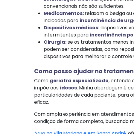
convencionais não são suficientes.
Medicamentos:
relaxam a bexiga ou
indicados para
incontinência de ur
Dispositivos médicos:
dispositivos v
intermitentes para
incontinência p
Cirurgia:
se os tratamentos menos inv
podem ser consideradas, como reposi
dispositivos para melhorar o controle u
Como posso ajudar no tratamento
Como
geriatra especializado
, entendo 
impõe aos
idosos
. Minha abordagem é ce
particularidades de cada paciente, para 
eficaz.
Com ampla experiência em atendimentos clí
condição de forma completa, buscando me
Atuo na Vila Mariana e em Santo André
, o