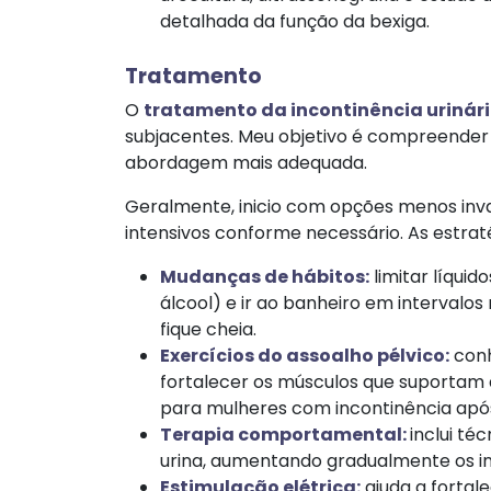
detalhada da função da bexiga.
Tratamento
O
tratamento da incontinência urinár
subjacentes. Meu objetivo é compreender
abordagem mais adequada.
Geralmente, inicio com opções menos inv
intensivos conforme necessário. As estrat
Mudanças de hábitos:
limitar líquid
álcool) e ir ao banheiro em intervalos
fique cheia.
Exercícios do assoalho pélvico:
con
fortalecer os músculos que suportam a
para mulheres com incontinência após
Terapia comportamental:
inclui té
urina, aumentando gradualmente os int
Estimulação elétrica:
ajuda a fortal