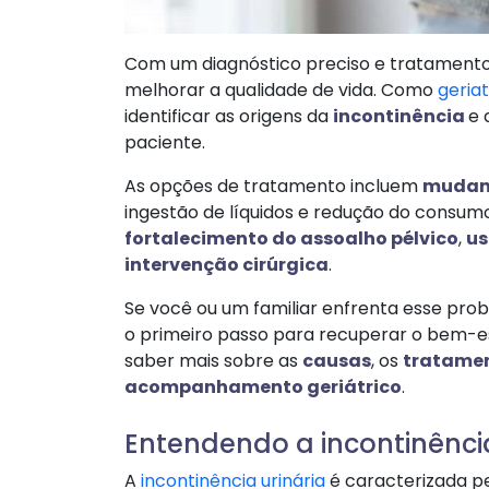
​Com um diagnóstico preciso e tratamento
melhorar a qualidade de vida. Como
geria
identificar as origens da
incontinência
e 
paciente.
As opções de tratamento incluem
mudanç
ingestão de líquidos e redução do consum
fortalecimento do assoalho pélvico
,
us
intervenção cirúrgica
.
Se você ou um familiar enfrenta esse pro
o primeiro passo para recuperar o bem-es
saber mais sobre as
causas
, os
tratame
acompanhamento geriátrico
.
Entendendo a incontinência
​A
incontinência urinária
é caracterizada p