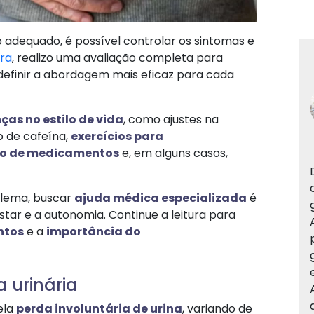
 adequado, é possível controlar os sintomas e
tra
, realizo uma avaliação completa para
definir a abordagem mais eficaz para cada
as no estilo de vida
, como ajustes na
o de cafeína,
exercícios para
o de medicamentos
e, em alguns casos,
blema, buscar
ajuda médica especializada
é
tar e a autonomia. Continue a leitura para
ntos
e a
importância do
 urinária
ela
perda involuntária de urina
, variando de