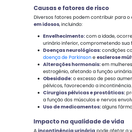
Causas e fatores de risco
Diversos fatores podem contribuir para 
em idosos
, incluindo:
Envelhecimento:
com a idade, ocorre
urinário inferior, comprometendo sua f
Doenças neurológicas:
condições 
doença de Parkinson
e
esclerose múl
Alterações hormonais:
em mulheres,
estrogênio, afetando a função urinária.
Obesidade:
o excesso de peso aument
pélvicos, favorecendo a incontinência.​
Cirurgias pélvicas e prostáticas:
pr
a função dos músculos e nervos envolv
Uso de medicamentos:
alguns fármac
Impacto na qualidade de vida
A
incontinência urinária
pode afetar a vi