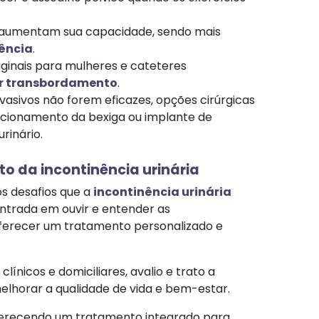
 aumentam sua capacidade, sendo mais
gência
.
aginais para mulheres e cateteres
or transbordamento
.
asivos não forem eficazes, opções cirúrgicas
cionamento da bexiga ou implante de
rinário.
 da incontinência urinária
os desafios que a
incontinência urinária
ntrada em ouvir e entender as
oferecer um tratamento personalizado e
nicos e domiciliares, avalio e trato a
lhorar a qualidade de vida e bem-estar.
ferecendo um tratamento integrado para