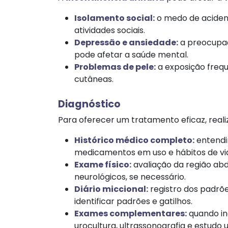
Isolamento social:
o medo de aciden
atividades sociais.​
Depressão
e ansiedade:
a preocupa
pode afetar a saúde mental.​
Problemas de pele:
a exposição frequ
cutâneas.​
Diagnóstico
Para oferecer um tratamento eficaz, reali
Histórico médico completo:
entendi
medicamentos em uso e hábitos de vid
Exame físico:
avaliação da região ab
neurológicos, se necessário.​
Diário miccional:
registro dos padrõe
identificar padrões e gatilhos.​
Exames complementares:
quando ind
urocultura, ultrassonografia e estu