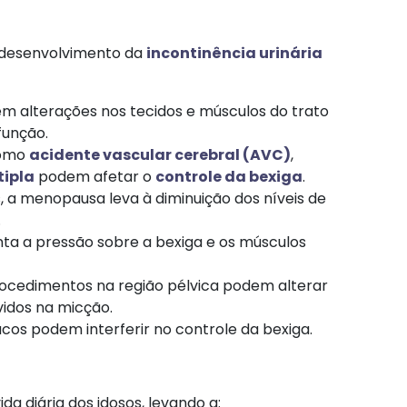
o desenvolvimento da
incontinência urinária
m alterações nos tecidos e músculos do trato
unção.​
como
acidente vascular cerebral (AVC)
,
tipla
podem afetar o
controle da bexiga
.​
 a menopausa leva à diminuição dos níveis de
​
a a pressão sobre a bexiga e os músculos
ocedimentos na região pélvica podem alterar
idos na micção.​
os podem interferir no controle da bexiga.​
da diária dos idosos, levando a: