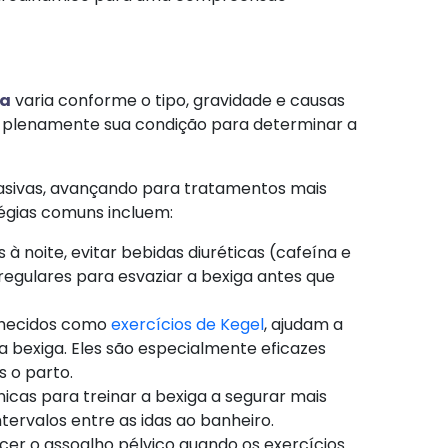
ia
varia conforme o tipo, gravidade e causas
 plenamente sua condição para determinar a
asivas, avançando para tratamentos mais
égias comuns incluem:​
os à noite, evitar bebidas diuréticas (cafeína e
 regulares para esvaziar a bexiga antes que
hecidos como
exercícios de Kegel
, ajudam a
 bexiga. Eles são especialmente eficazes
 o parto.
cnicas para treinar a bexiga a segurar mais
ervalos entre as idas ao banheiro.
ecer o assoalho pélvico quando os exercícios